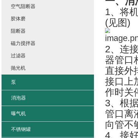
一、消
空气阻断器
1、将
胶体磨
(见图)
阻断器
磁力搅拌器
2、连
过滤器
器管口
抛光机
直接外
接口上
泵
作时关
消泡器
3、根
管口离
曝气机
向管不
不锈钢罐
4、接