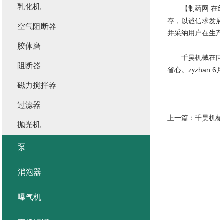
乳化机
【制药网 在
存，以诚信求发展
空气阻断器
并采纳用户在生
胶体磨
千昊机械在同行
阻断器
省心。
zyzhan
磁力搅拌器
过滤器
上一篇：
千昊机械
抛光机
泵
消泡器
曝气机