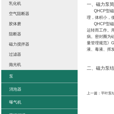
乳化机
一、磁力泵
QHC
P
型磁
空气阻断器
理，体积小，
胶体磨
QHC
P
型磁
运转而工作。
阻断器
病。密封圈为
量管理规范》
磁力搅拌器
液、毒液、挥
过滤器
抛光机
二、磁力泵
泵
消泡器
上一篇：
平叶泵
曝气机