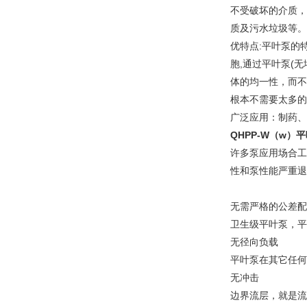
不受破坏的介质，
质及污水垃圾等。
优特点:平叶泵的
胞,通过平叶泵(
体的均一性，而不
根本不需要太多的
广泛应用：制药、
QHPP-W（w）
许多泵应用场合工
性和泵性能严重退
无需严格的公差配
卫生级平叶泵，平
无径向负载
平叶泵在其它任何
无冲击
边界流层，就是流